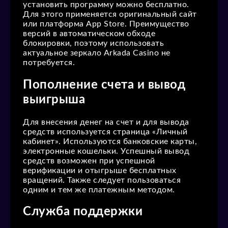
установить программу можно бесплатно.
Для этого применяется оригинальный сайт
или платформа App Store. Преимущество
версий в автоматическом обходе
блокировки, поэтому использовать
актуальное зеркало Arkada Casino не
потребуется.
Пополнение счета и вывод
выигрыша
Для внесения денег на счет и для вывода
средств используется страница «Личный
кабинет». Используются банковские карты,
электронные кошельки. Успешный вывод
средств возможен при успешной
верификации и отыгрыше бесплатных
вращений. Также следует пользоваться
одним и тем же платежным методом.
Служба поддержки