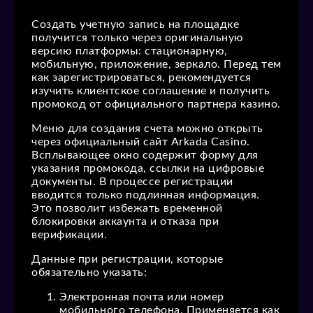
Создать учетную запись на площадке
получится только через оригинальную
версию платформы: стационарную,
мобильную, приложение, зеркало. Перед тем
как зарегистрироваться, рекомендуется
изучить клиентское соглашение и получить
промокод от официального партнера казино.
Меню для создания счета можно открыть
через официальный сайт Arkada Casino.
Всплывающее окно содержит форму для
указания промокода, ссылки на цифровые
документы. В процессе регистрации
вводится только подлинная информация.
Это позволит избежать временной
блокировки аккаунта и отказа при
верификации.
Данные при регистрации, которые
обязательно указать:
Электронная почта или номер
мобильного телефона. Применяется как