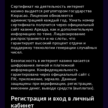
Сертификат на деятельность интернет
казино выдается регулятором государства
Кюрасао. Лицензия обновляется
администрацией каждый год. Узнать номер
сертификата получится через официальный
сайт казино Аркада, как и дополнительную
информацию по теме. Лицензирование
распространяется и на слоты, что
гарантирует высокий процент отдачи и
поддержку технологии генерации случайных
чисел.
Безопасность в интернет казино касается
шифрования личной и платежной
информации. Конфиденциальность
гарантирована через официальный сайт с
ПК, приложение, зеркало. Данные
защищены при верификации, регистрации,
внесении денег, выводе средств (выплатах).
Регистрация и вход в личный
кабинет