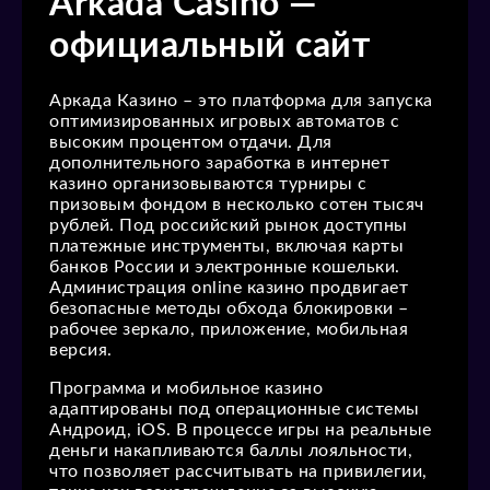
Arkada Casino —
официальный сайт
Аркада Казино – это платформа для запуска
оптимизированных игровых автоматов с
высоким процентом отдачи. Для
дополнительного заработка в интернет
казино организовываются турниры с
призовым фондом в несколько сотен тысяч
рублей. Под российский рынок доступны
платежные инструменты, включая карты
банков России и электронные кошельки.
Администрация online казино продвигает
безопасные методы обхода блокировки –
рабочее зеркало, приложение, мобильная
версия.
Программа и мобильное казино
адаптированы под операционные системы
Андроид, iOS. В процессе игры на реальные
деньги накапливаются баллы лояльности,
что позволяет рассчитывать на привилегии,