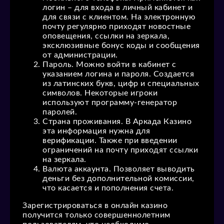
логин – для входа в личный кабинет и
для связи с клиентом. На электронную
почту регулярно приходят новостные
оповещения, ссылки на зеркала,
эксклюзивные бонус коды и сообщения
от администрации.
Пароль. Можно войти в кабинет с
указанием логина и пароля. Создается
из латинских букв, цифр и специальных
символов. Некоторые игроки
используют программу-генератор
паролей.
Страна проживания. В Аркада Казино
эта информация нужна для
верификации. Также при введении
ограничений на почту приходят ссылки
на зеркала.
Валюта аккаунта. Позволяет выводить
деньги без дополнительной комиссии,
что касается и пополнения счета.
Зарегистрироваться в онлайн казино
получится только совершеннолетним