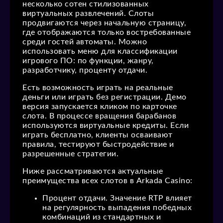
несколько сотен стилизованных
виртуальных развлечений. Слоты
продвигаются через начальную страницу,
где отображаются только востребованные
среди гостей автоматы. Можно
использовать меню для классификации
игрового ПО: по функции, жанру,
разработчику, проценту отдачи.
Есть возможность играть на реальные
деньги или играть без регистрации. Демо
версия запускается кликом по карточке
слота. В процессе вращения барабанов
используются виртуальные кредиты. Если
играть бесплатно, клиенты осваивают
правила, тестируют быстродействие и
разрешенные стратегии.
Ниже рассматриваются актуальные
преимущества всех слотов в Arkada Casino:
Процент отдачи. Значение RTP влияет
на регулярность выпадения победных
комбинаций из стандартных и