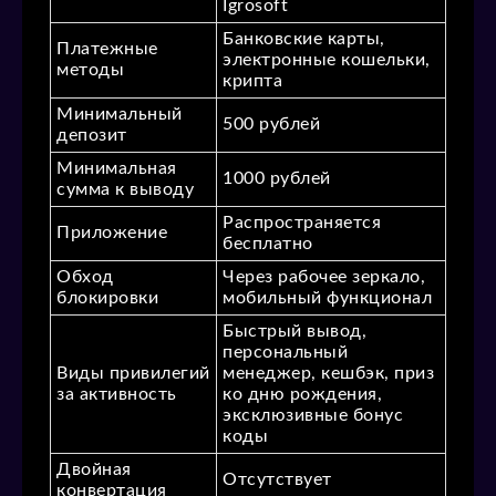
Igrosoft
Банковские карты,
Платежные
электронные кошельки,
методы
крипта
Минимальный
500 рублей
депозит
Минимальная
1000 рублей
сумма к выводу
Распространяется
Приложение
бесплатно
Обход
Через рабочее зеркало,
блокировки
мобильный функционал
Быстрый вывод,
персональный
Виды привилегий
менеджер, кешбэк, приз
за активность
ко дню рождения,
эксклюзивные бонус
коды
Двойная
Отсутствует
конвертация