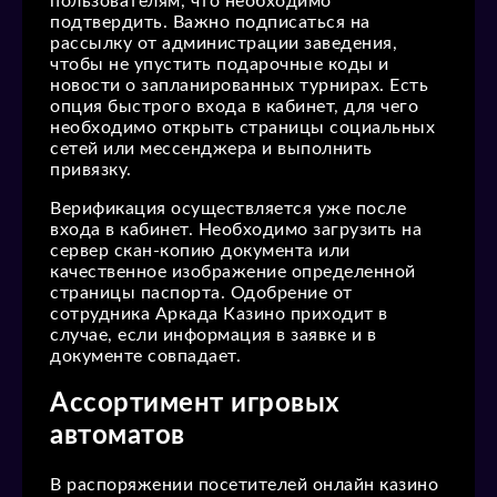
пользователям, что необходимо
подтвердить. Важно подписаться на
рассылку от администрации заведения,
чтобы не упустить подарочные коды и
новости о запланированных турнирах. Есть
опция быстрого входа в кабинет, для чего
необходимо открыть страницы социальных
сетей или мессенджера и выполнить
привязку.
Верификация осуществляется уже после
входа в кабинет. Необходимо загрузить на
сервер скан-копию документа или
качественное изображение определенной
страницы паспорта. Одобрение от
сотрудника Аркада Казино приходит в
случае, если информация в заявке и в
документе совпадает.
Ассортимент игровых
автоматов
В распоряжении посетителей онлайн казино