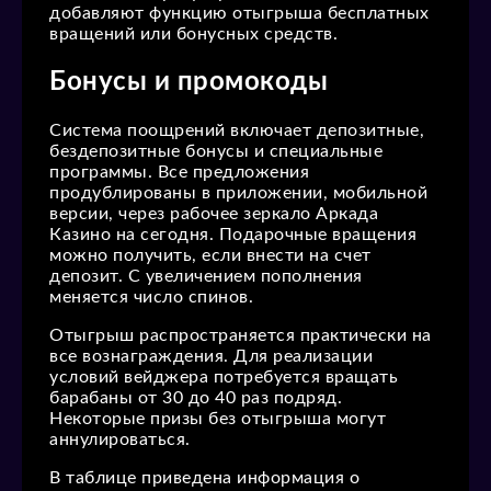
добавляют функцию отыгрыша бесплатных
вращений или бонусных средств.
Бонусы и промокоды
Система поощрений включает депозитные,
бездепозитные бонусы и специальные
программы. Все предложения
продублированы в приложении, мобильной
версии, через рабочее зеркало Аркада
Казино на сегодня. Подарочные вращения
можно получить, если внести на счет
депозит. С увеличением пополнения
меняется число спинов.
Отыгрыш распространяется практически на
все вознаграждения. Для реализации
условий вейджера потребуется вращать
барабаны от 30 до 40 раз подряд.
Некоторые призы без отыгрыша могут
аннулироваться.
В таблице приведена информация о