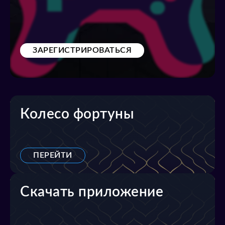
ЗАРЕГИСТРИРОВАТЬСЯ
Колесо фортуны
ПЕРЕЙТИ
Скачать приложение