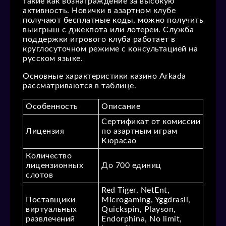
такие как вознаграждение за высокую
активность. Новички в азартном клубе
получают бесплатные коды, можно получить
выигрыш с джекпота или лотереи. Служба
поддержки игрового клуба работает в
круглосуточном режиме с консультацией на
русском языке.
Основные характеристики казино Arkada
рассматриваются в таблице.
Особенность
Описание
Сертификат от комиссии
Лицензия
по азартным играм
Кюрасао
Количество
лицензионных
До 700 единиц
слотов
Red Tiger, NetEnt,
Поставщики
Microgaming, Yggdrasil,
виртуальных
Quickspin, Playson,
развлечений
Endorphina, No limit,