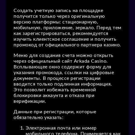
Создать учетную запись на площадке
получится только через оригинальную
версию платформы: стационарную,
мобильную, приложение, зеркало. Перед тем
как зарегистрироваться, рекомендуется
изучить клиентское соглашение и получить
промокод от официального партнера казино.
Меню для создания счета можно открыть
через официальный сайт Arkada Casino.
Всплывающее окно содержит форму для
указания промокода, ссылки на цифровые
документы. В процессе регистрации
вводится только подлинная информация.
Это позволит избежать временной
блокировки аккаунта и отказа при
верификации.
Данные при регистрации, которые
обязательно указать:
Электронная почта или номер
мобильного телефона. Применяется как