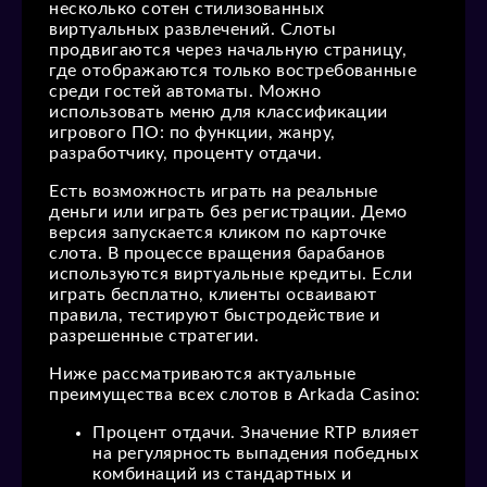
несколько сотен стилизованных
виртуальных развлечений. Слоты
продвигаются через начальную страницу,
где отображаются только востребованные
среди гостей автоматы. Можно
использовать меню для классификации
игрового ПО: по функции, жанру,
разработчику, проценту отдачи.
Есть возможность играть на реальные
деньги или играть без регистрации. Демо
версия запускается кликом по карточке
слота. В процессе вращения барабанов
используются виртуальные кредиты. Если
играть бесплатно, клиенты осваивают
правила, тестируют быстродействие и
разрешенные стратегии.
Ниже рассматриваются актуальные
преимущества всех слотов в Arkada Casino:
Процент отдачи. Значение RTP влияет
на регулярность выпадения победных
комбинаций из стандартных и