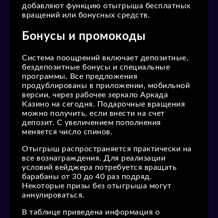
добавляют функцию отыгрыша бесплатных
вращений или бонусных средств.
Бонусы и промокоды
Система поощрений включает депозитные,
бездепозитные бонусы и специальные
программы. Все предложения
продублированы в приложении, мобильной
версии, через рабочее зеркало Аркада
Казино на сегодня. Подарочные вращения
можно получить, если внести на счет
депозит. С увеличением пополнения
меняется число спинов.
Отыгрыш распространяется практически на
все вознаграждения. Для реализации
условий вейджера потребуется вращать
барабаны от 30 до 40 раз подряд.
Некоторые призы без отыгрыша могут
аннулироваться.
В таблице приведена информация о