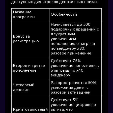
доступных для игроков депозитных призах.
Название
Особенности
программы
Начисляется до 500
подарочных вращений с
двукратным
Бонус за
увеличением
регистрацию
пополнения; отыгрыш
по вейджеру х30;
разовое применение
Действует 75%
Второе и третье
увеличение пополнения;
пополнение
отыгрыш по х40
вейджеру
Распространяется 50%
Четвертый
умножение денег с
депозит
разовой активацией
Действует 5%
увеличение цифрового
Криптовалютный
актива, что