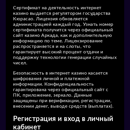
Сертификат на деятельность интернет
казино выдается регулятором государства
Кюрасао. Лицензия обновляется
администрацией каждый год. Узнать номер
сертификата получится через официальный
сайт казино Аркада, как и дополнительную
информацию по теме. Лицензирование
распространяется и на слоты, что
гарантирует высокий процент отдачи и
поддержку технологии генерации случайных
чисел.
Безопасность в интернет казино касается
шифрования личной и платежной
информации. Конфиденциальность
гарантирована через официальный сайт с
ПК, приложение, зеркало. Данные
защищены при верификации, регистрации,
внесении денег, выводе средств (выплатах).
Регистрация и вход в личный
кабинет