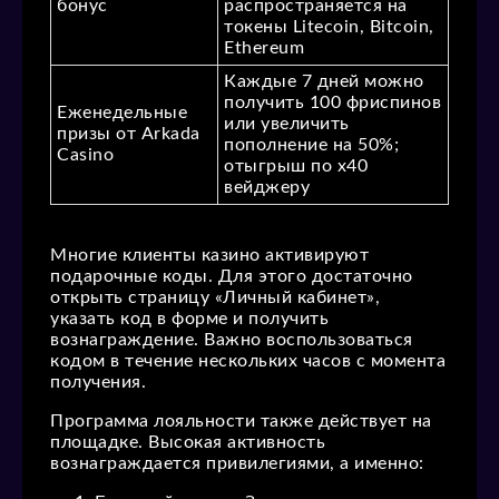
бонус
распространяется на
токены Litecoin, Bitcoin,
Ethereum
Каждые 7 дней можно
получить 100 фриспинов
Еженедельные
или увеличить
призы от Arkada
пополнение на 50%;
Casino
отыгрыш по х40
вейджеру
Многие клиенты казино активируют
подарочные коды. Для этого достаточно
открыть страницу «Личный кабинет»,
указать код в форме и получить
вознаграждение. Важно воспользоваться
кодом в течение нескольких часов с момента
получения.
Программа лояльности также действует на
площадке. Высокая активность
вознаграждается привилегиями, а именно: