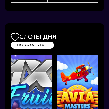
СЛОТЫ ДНЯ
ПОКАЗАТЬ ВСЕ