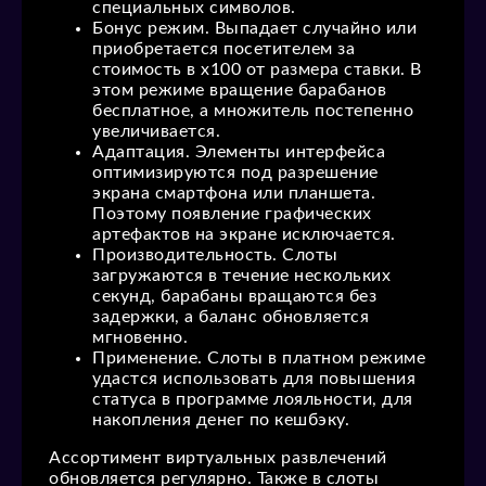
специальных символов.
Бонус режим. Выпадает случайно или
приобретается посетителем за
стоимость в х100 от размера ставки. В
этом режиме вращение барабанов
бесплатное, а множитель постепенно
увеличивается.
Адаптация. Элементы интерфейса
оптимизируются под разрешение
экрана смартфона или планшета.
Поэтому появление графических
артефактов на экране исключается.
Производительность. Слоты
загружаются в течение нескольких
секунд, барабаны вращаются без
задержки, а баланс обновляется
мгновенно.
Применение. Слоты в платном режиме
удастся использовать для повышения
статуса в программе лояльности, для
накопления денег по кешбэку.
Ассортимент виртуальных развлечений
обновляется регулярно. Также в слоты