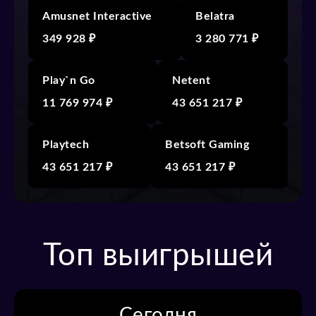
Amusnet Interactive
Belatra
349 928 ₽
3 280 771 ₽
Play`n Go
Netent
11 769 974 ₽
43 651 217 ₽
Playtech
Betsoft Gaming
43 651 217 ₽
43 651 217 ₽
Топ выигрышей
Сегодня